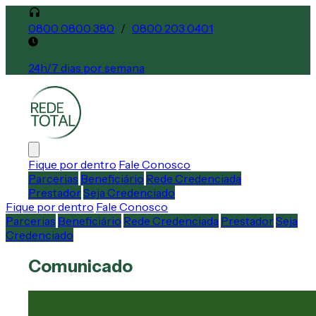
0800 0800 380
/
0800 203 0401
24h/7 dias por semana
Fique por dentro
Fale Conosco
Parcerias
Beneficiário
Rede Credenciada
Prestador
Seja Credenciado
Fique por dentro
Fale Conosco
Parcerias
Beneficiário
Rede Credenciada
Prestador
Seja
Credenciado
Comunicado