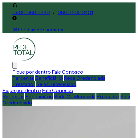
0800 0800 380
/
0800 203 0401
24h/7 dias por semana
Fique por dentro
Fale Conosco
Parcerias
Beneficiário
Rede Credenciada
Prestador
Seja Credenciado
Fique por dentro
Fale Conosco
Parcerias
Beneficiário
Rede Credenciada
Prestador
Seja
Credenciado