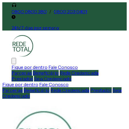
0800 0800 380
/
0800 203 0401
24h/7 dias por semana
Fique por dentro
Fale Conosco
Parcerias
Beneficiário
Rede Credenciada
Prestador
Seja Credenciado
Fique por dentro
Fale Conosco
Parcerias
Beneficiário
Rede Credenciada
Prestador
Seja
Credenciado